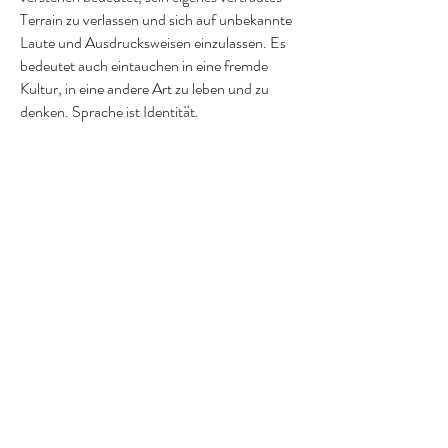
Terrain zu verlassen und sich auf unbekannte
Laute und Ausdrucksweisen einzulassen. Es
bedeutet auch eintauchen in eine fremde
Kultur, in eine andere Art zu leben und zu
denken. Sprache ist Identität.
In der Arbeit mit Geflüchteten lerne ich viele
Menschen mit herausfordernden
Lebensgeschichten kennen.
Die Begegnung mit ihnen lehrt mich, wie
universell das menschliche Bedürfnis nach
Wertschätzung und Liebe ist - unabhängig
von Religion oder Kultur. Meine
Sprachschüler aus aller Welt werden mir
immer wieder zu Lehrmeistern in Toleranz und
Offenheit. Sie zeigen mir, was es heißt, fremd
zu sein und nicht verstanden zu werden. Ich
bewundere ihren Mut und ihre Bereitschaft,
sich auf Neues einzulassen.